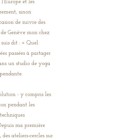
l'Europe et les
rement, sinon
ccasion de suivre des
ire de Genève mon chez
uis dit : « Quel
ées passées à partager
ans un studio de yoga
épendante.
lution - y compris les
tion pendant les
 techniques
 Depuis ma première
des ateliers-cercles sur