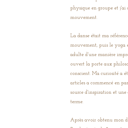
physique en groupe et j'ai 
mouvement.
La danse était ma référence
mouvement, puis le yoga e
adulte d'une manière impré
ouvert la porte aux philosop
conscient. Ma curiosité a é
articles a commencé en para
source d'inspiration et un
terme.
Après avoir obtenu mon dipl