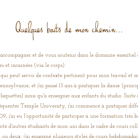
Quelques bouts de mon chemin...
accompagner et de vous soutenir dans le domaine essentiel d
es et incarnées (via le corps).
 qui peut servir de contexte pertinent pour mon travail et m
Pennsylvanie, et j'ai passé 13 ans à pratiquer la danse (princ
t claquettes) ainsi qu'à enseigner aux enfants du studio. Su
équenter Temple University, j'ai commencé à pratiquer diffé
09, j'ai eu l'opportunité de participer à une formation très b
rité d'autres étudiants de mon uni dans le cadre de cours colle
n ou deux, j'ai enseigné plusieurs styles de cours hebdomada