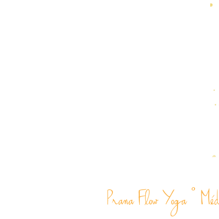
Prana Flow Yoga ° Médit