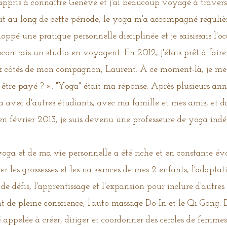
 appris à connaître Genève et j'ai beaucoup voyagé à travers 
t au long de cette période, le yoga m'a accompagné réguliè
oppé une pratique personnelle disciplinée et je saisissais l'o
ncontrais un studio en voyagent. En 2012, j'étais prêt à fa
x côtés de mon compagnon, Laurent. À ce moment-là, je me s
 être payé ? ». "Yoga" était ma réponse. Après plusieurs ann
avec d'autres étudiants, avec ma famille et mes amis, et d
 en février 2013, je suis devenu une professeure de yoga ind
oga et de ma vie personnelle a été riche et en constante évo
r les grossesses et les naissances de mes 2 enfants, l'adapta
e défis, l'apprentissage et l'expansion pour inclure d'autres
 de pleine conscience, l'auto-massage Do-In et le Qi Gong.
é appelée à créer, diriger et coordonner des cercles de femmes, 