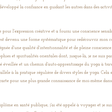
développé la confiance en guidant les autres dans des activit
 pour l'expression créative et a fourni une conscience sensi
st devenu une forme systématique pour redécouvrir mon co
gnée d'une qualité d'intentionnalité et de pleine conscienc
hies et spiritualités orientales dont, jusque-là, je ne suis pas
té éveillée et un chemin d'auto-apprentissage du yoga à trave
llèle à la pratique régulière de divers styles de yoga. Cela
e carte pour une plus grande connaissance de moi-même dans
ôme en santé publique, j'ai été appelé à voyager et je suis