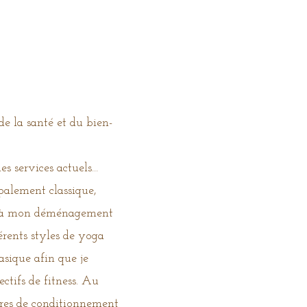
e la santé et du bien-
es services actuels…
ipalement classique,
ite à mon déménagement
rents styles de yoga
asique afin que je
ctifs de fitness. Au
ires de conditionnement