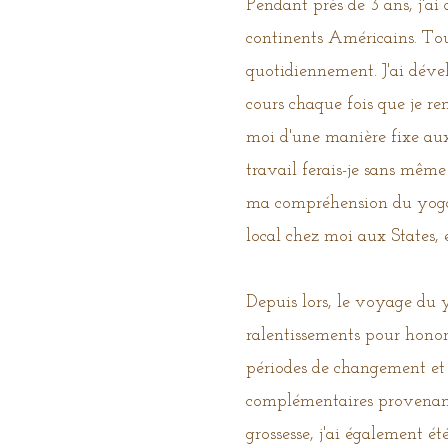
Pendant près de 3 ans, j'ai
continents Américains. Tou
quotidiennement. J'ai dével
cours chaque fois que je re
moi d'une manière fixe au
travail ferais-je sans même
ma compréhension du yoga 
local chez moi aux States,
Depuis lors, le voyage du y
ralentissements pour honore
périodes de changement et d
complémentaires provenant
grossesse, j'ai également ét