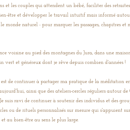
 et les couples qui attendent un bébé, faciliter des retraites 
ien-être et développer le travail intuitif mais informé autour
ar le monde naturel - pour marquer les passages, chapitres e
nce voisine au pied des montagnes du Jura, dans une maison
din vert et généreux dont je rêve depuis combien d'années !
 est de continuer à partager ma pratique de la méditation
ujourd'hui, ainsi que des ateliers-cercles réguliers autour de
 Je suis ravi de continuer à soutenir des individus et des gro
rcles ou de rituels personnalisés sur mesure qui s'appuient su
é et au bien-être au sens le plus large.