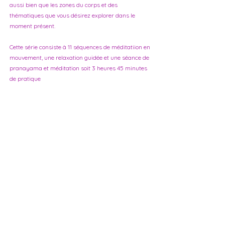
aussi bien que les zones du corps et des
thématiques que vous désirez explorer dans le
moment présent.
Cette série consiste à 11 séquences de méditatiion en
mouvement, une relaxation guidée et une séance de
pranayama et méditation soit 3 heures 45 minutes
de pratique
Le tout est envoyé avec un lien pour un playlist qui
correspond et plusieurs idées de séquences à suivre
pour une belle pratique complète selon le temps que
vous avez à disposition.
Tarif : 70 chf
Commander cette série via
email
or
telephone