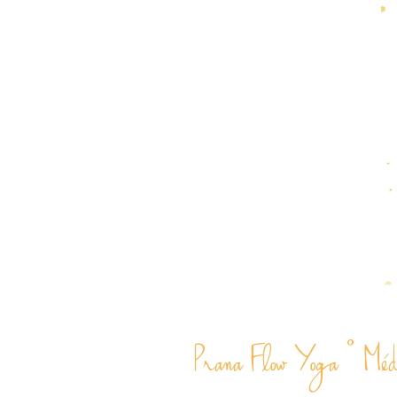
Prana Flow Yoga ° Médit