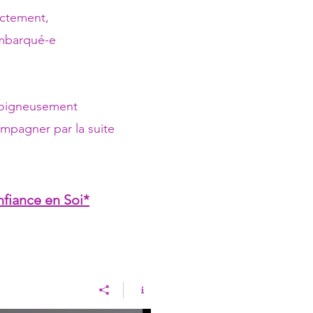
ectement,
 embarqué-e
 soigneusement
ompagner par la suite
fiance en Soi*